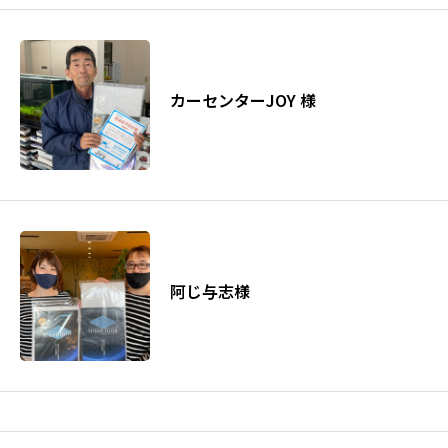
カーセンターJOY 様
阿じ与志様